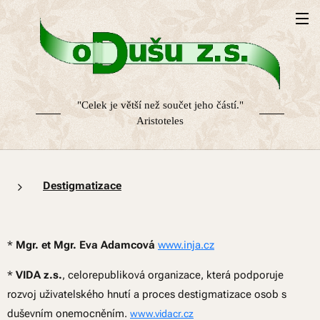
"Celek je větší než součet jeho částí."
Aristoteles
Destigmatizace
*
Mgr. et Mgr. Eva Adamcová
www.inja.cz
*
VIDA z.s.
, celorepubliková organizace, která podporuje
rozvoj uživatelského hnutí a proces destigmatizace osob s
duševním onemocněním.
www.vidacr.cz