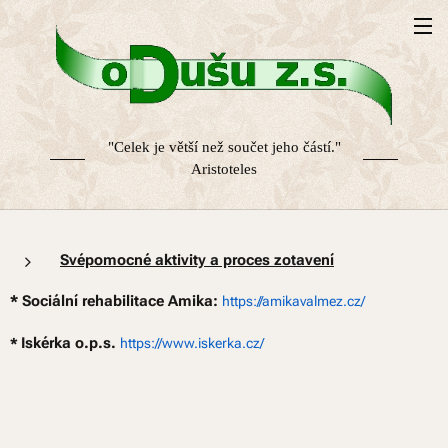
"Celek je větší než součet jeho částí."
Aristoteles
Svépomocné aktivity a proces zotavení
* Sociální rehabilitace Amika:
https://amikavalmez.cz/
Iskérka o.p.s.
*
https://www.iskerka.cz/