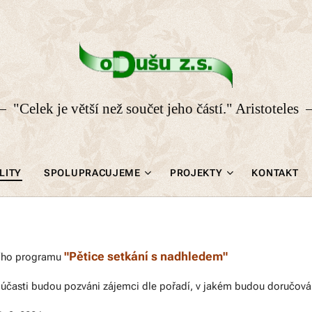
"Celek je větší než součet jeho částí." Aristoteles
LITY
SPOLUPRACUJEME
PROJEKTY
KONTAKT
"Pětice setkání s nadhledem"
ního programu
k účasti budou pozváni zájemci dle pořadí, v jakém budou doručová